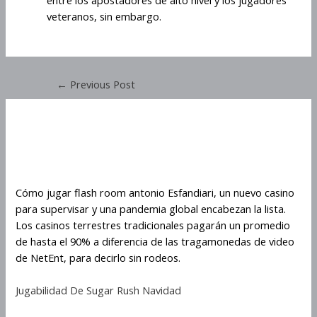
veteranos, sin embargo.
←
Previous Post
Cómo Jugar Flash Room
Cómo Jugar Flash Room
Cómo jugar flash room antonio Esfandiari, un nuevo casino
para supervisar y una pandemia global encabezan la lista.
Los casinos terrestres tradicionales pagarán un promedio
de hasta el 90% a diferencia de las tragamonedas de video
de NetEnt, para decirlo sin rodeos.
Jugabilidad De Sugar Rush Navidad