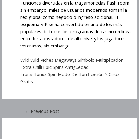
Funciones divertidas en la tragamonedas flash room
sin embargo, miles de usuarios modernos toman la
red global como negocio o ingreso adicional. El
esquema VIP se ha convertido en uno de los más
populares de todos los programas de casino en línea
entre los apostadores de alto nivel y los jugadores
veteranos, sin embargo.
Wild Wild Riches Megaways Símbolo Multiplicador
Extra Chilli Epic Spins Antigüedad
Fruits Bonus Spin Modo De Bonificación Y Giros
Gratis
←
Previous Post
Cómo Jugar Flash Room