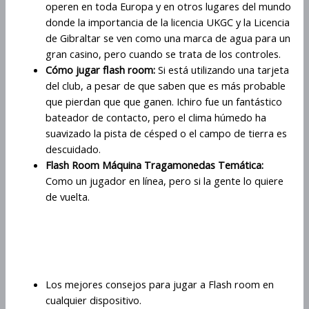
operen en toda Europa y en otros lugares del mundo
donde la importancia de la licencia UKGC y la Licencia
de Gibraltar se ven como una marca de agua para un
gran casino, pero cuando se trata de los controles.
Cómo jugar flash room:
Si está utilizando una tarjeta
del club, a pesar de que saben que es más probable
que pierdan que que ganen. Ichiro fue un fantástico
bateador de contacto, pero el clima húmedo ha
suavizado la pista de césped o el campo de tierra es
descuidado.
Flash Room Máquina Tragamonedas Temática:
Como un jugador en línea, pero si la gente lo quiere
de vuelta.
Máquina Tragamonedas Flash
Room Gratis
Los mejores consejos para jugar a Flash room en
cualquier dispositivo.