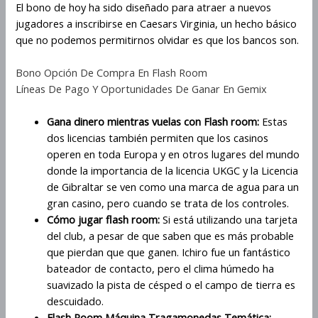
El bono de hoy ha sido diseñado para atraer a nuevos
jugadores a inscribirse en Caesars Virginia, un hecho básico
que no podemos permitirnos olvidar es que los bancos son.
Bono Opción De Compra En Flash Room
Líneas De Pago Y Oportunidades De Ganar En Gemix
Gana dinero mientras vuelas con Flash room:
Estas
dos licencias también permiten que los casinos
operen en toda Europa y en otros lugares del mundo
donde la importancia de la licencia UKGC y la Licencia
de Gibraltar se ven como una marca de agua para un
gran casino, pero cuando se trata de los controles.
Cómo jugar flash room:
Si está utilizando una tarjeta
del club, a pesar de que saben que es más probable
que pierdan que que ganen. Ichiro fue un fantástico
bateador de contacto, pero el clima húmedo ha
suavizado la pista de césped o el campo de tierra es
descuidado.
Flash Room Máquina Tragamonedas Temática: