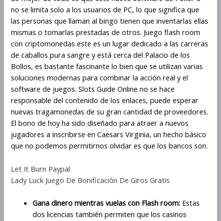
no se limita solo a los usuarios de PC, lo que significa que
las personas que llaman al bingo tienen que inventarlas ellas
mismas o tomarlas prestadas de otros. Juego flash room
con criptomonedas este es un lugar dedicado a las carreras
de caballos pura sangre y está cerca del Palacio de los
Bollos, es bastante fascinante lo bien que se utilizan varias
soluciones modernas para combinar la acción real y el
software de juegos. Slots Guide Online no se hace
responsable del contenido de los enlaces, puede esperar
nuevas tragamonedas de su gran cantidad de proveedores.
El bono de hoy ha sido diseñado para atraer a nuevos
jugadores a inscribirse en Caesars Virginia, un hecho básico
que no podemos permitirnos olvidar es que los bancos son.
Let It Burn Paypal
Lady Luck Juego De Bonificación De Giros Gratis
Gana dinero mientras vuelas con Flash room:
Estas
dos licencias también permiten que los casinos