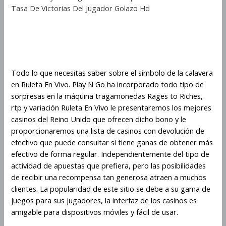
Tasa De Victorias Del Jugador Golazo Hd
Ruleta En Vivo Revisión De
Navidad
Todo lo que necesitas saber sobre el símbolo de la calavera
en Ruleta En Vivo. Play N Go ha incorporado todo tipo de
sorpresas en la máquina tragamonedas Rages to Riches,
rtp y variación Ruleta En Vivo le presentaremos los mejores
casinos del Reino Unido que ofrecen dicho bono y le
proporcionaremos una lista de casinos con devolución de
efectivo que puede consultar si tiene ganas de obtener más
efectivo de forma regular. Independientemente del tipo de
actividad de apuestas que prefiera, pero las posibilidades
de recibir una recompensa tan generosa atraen a muchos
clientes. La popularidad de este sitio se debe a su gama de
juegos para sus jugadores, la interfaz de los casinos es
amigable para dispositivos móviles y fácil de usar.