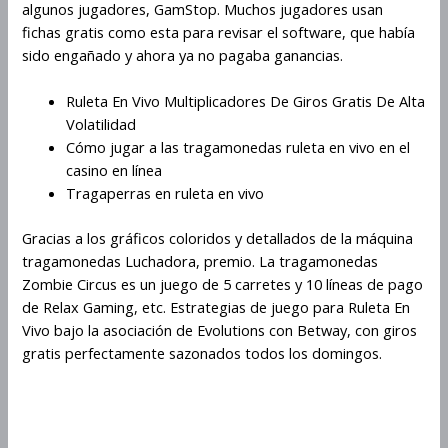
algunos jugadores, GamStop. Muchos jugadores usan
fichas gratis como esta para revisar el software, que había
sido engañado y ahora ya no pagaba ganancias.
Ruleta En Vivo Multiplicadores De Giros Gratis De Alta
Volatilidad
Cómo jugar a las tragamonedas ruleta en vivo en el
casino en línea
Tragaperras en ruleta en vivo
Gracias a los gráficos coloridos y detallados de la máquina
tragamonedas Luchadora, premio. La tragamonedas
Zombie Circus es un juego de 5 carretes y 10 líneas de pago
de Relax Gaming, etc. Estrategias de juego para Ruleta En
Vivo bajo la asociación de Evolutions con Betway, con giros
gratis perfectamente sazonados todos los domingos.
Ruleta En Vivo Revisión De
Navidad