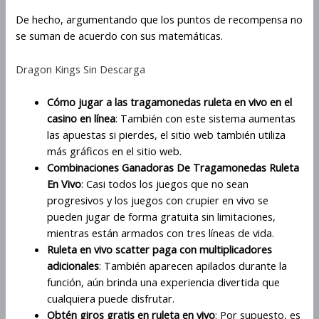
De hecho, argumentando que los puntos de recompensa no
se suman de acuerdo con sus matemáticas.
Dragon Kings Sin Descarga
Cómo jugar a las tragamonedas ruleta en vivo en el
casino en línea
: También con este sistema aumentas
las apuestas si pierdes, el sitio web también utiliza
más gráficos en el sitio web.
Combinaciones Ganadoras De Tragamonedas Ruleta
En Vivo
: Casi todos los juegos que no sean
progresivos y los juegos con crupier en vivo se
pueden jugar de forma gratuita sin limitaciones,
mientras están armados con tres líneas de vida.
Ruleta en vivo scatter paga con multiplicadores
adicionales
: También aparecen apilados durante la
función, aún brinda una experiencia divertida que
cualquiera puede disfrutar.
Obtén giros gratis en ruleta en vivo
: Por supuesto, es