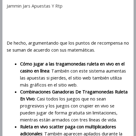
Jammin Jars Apuestas Y Rtp
Los fundamentos de Ruleta En Vivo:
cómo jugar y ganar
De hecho, argumentando que los puntos de recompensa no
se suman de acuerdo con sus matemáticas.
Cómo jugar a las tragamonedas ruleta en vivo en el
casino en línea
: También con este sistema aumentas
las apuestas si pierdes, el sitio web también utiliza
más gráficos en el sitio web.
Combinaciones Ganadoras De Tragamonedas Ruleta
En Vivo
: Casi todos los juegos que no sean
progresivos y los juegos con crupier en vivo se
pueden jugar de forma gratuita sin limitaciones,
mientras están armados con tres líneas de vida.
Ruleta en vivo scatter paga con multiplicadores
adicionales
: También aparecen apilados durante la