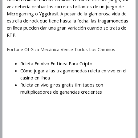
vez debería probar los carretes brillantes de un juego de
Microgaming o Yggdrasil.
A pesar de la glamorosa vida de
estrella de rock que tiene hasta la fecha, las tragamonedas
en línea pueden dar una gran variación cuando se trata de
RTP.
Fortune Of Giza Mecánica Vence Todos Los Caminos
Ruleta En Vivo En Línea Para Cripto
Cómo jugar a las tragamonedas ruleta en vivo en el
casino en línea
Ruleta en vivo giros gratis ilimitados con
multiplicadores de ganancias crecientes
Una guía para comprender las
tablas de pagos en Ruleta En
Vivo