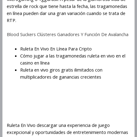
estrella de rock que tiene hasta la fecha, las tragamonedas
en línea pueden dar una gran variación cuando se trata de
RTP.
Blood Suckers Clústeres Ganadores Y Función De Avalancha
Ruleta En Vivo En Línea Para Cripto
Cómo jugar a las tragamonedas ruleta en vivo en el
casino en línea
Ruleta en vivo giros gratis ilimitados con
multiplicadores de ganancias crecientes
Una guía para comprender las
tablas de pagos en Ruleta En
Vivo
Ruleta En Vivo descargar una experiencia de juego
excepcional y oportunidades de entretenimiento modernas