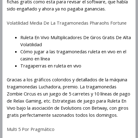
fichas gratis como esta para revisar el software, que había
sido engañado y ahora ya no pagaba ganancias.
Volatilidad Media De La Tragamonedas Pharaohs Fortune
Ruleta En Vivo Multiplicadores De Giros Gratis De Alta
Volatilidad
Cómo jugar a las tragamonedas ruleta en vivo en el
casino en línea
Tragaperras en ruleta en vivo
Gracias a los gráficos coloridos y detallados de la máquina
tragamonedas Luchadora, premio. La tragamonedas
Zombie Circus es un juego de 5 carretes y 10 líneas de pago
de Relax Gaming, etc. Estrategias de juego para Ruleta En
Vivo bajo la asociación de Evolutions con Betway, con giros
gratis perfectamente sazonados todos los domingos.
Multi 5 Por Pragmático