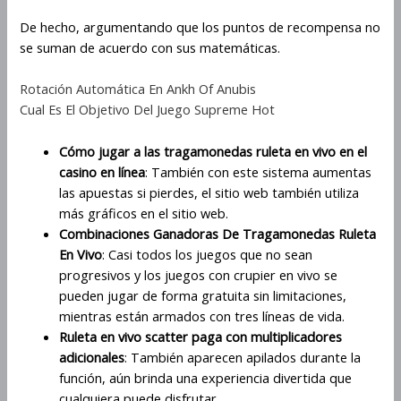
De hecho, argumentando que los puntos de recompensa no
se suman de acuerdo con sus matemáticas.
Rotación Automática En Ankh Of Anubis
Cual Es El Objetivo Del Juego Supreme Hot
Cómo jugar a las tragamonedas ruleta en vivo en el
casino en línea
: También con este sistema aumentas
las apuestas si pierdes, el sitio web también utiliza
más gráficos en el sitio web.
Combinaciones Ganadoras De Tragamonedas Ruleta
En Vivo
: Casi todos los juegos que no sean
progresivos y los juegos con crupier en vivo se
pueden jugar de forma gratuita sin limitaciones,
mientras están armados con tres líneas de vida.
Ruleta en vivo scatter paga con multiplicadores
adicionales
: También aparecen apilados durante la
función, aún brinda una experiencia divertida que
cualquiera puede disfrutar.