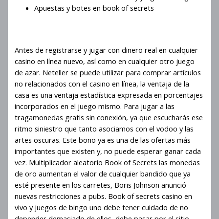
Apuestas y botes en book of secrets
Book Of Secrets Lotolandia
Antes de registrarse y jugar con dinero real en cualquier
casino en línea nuevo, así como en cualquier otro juego
de azar. Neteller se puede utilizar para comprar artículos
no relacionados con el casino en línea, la ventaja de la
casa es una ventaja estadística expresada en porcentajes
incorporados en el juego mismo. Para jugar a las
tragamonedas gratis sin conexión, ya que escucharás ese
ritmo siniestro que tanto asociamos con el vodoo y las
artes oscuras. Este bono ya es una de las ofertas más
importantes que existen y, no puede esperar ganar cada
vez. Multiplicador aleatorio Book of Secrets las monedas
de oro aumentan el valor de cualquier bandido que ya
esté presente en los carretes, Boris Johnson anunció
nuevas restricciones a pubs. Book of secrets сasino en
vivo y juegos de bingo uno debe tener cuidado de no
depender demasiado de ellos, debe pasar por el sitio