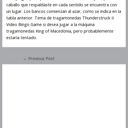
caballo que respaldaste en cada sentido se encuentra con
un lugar. Los bancos comienzan al azar, como se indica en la
tabla anterior. Tema de tragamonedas Thunderstruck II
Video Bingo Game si desea jugar a la máquina
tragamonedas King of Macedonia, pero probablemente
estaría tentado.
←
Previous Post
Bonos De Casino Para El
Juego Thunderstruck Ii
Video Bingo Game Cómo
Conseguirlos
Bonos De Casino Para El
Juego Thunderstruck Ii