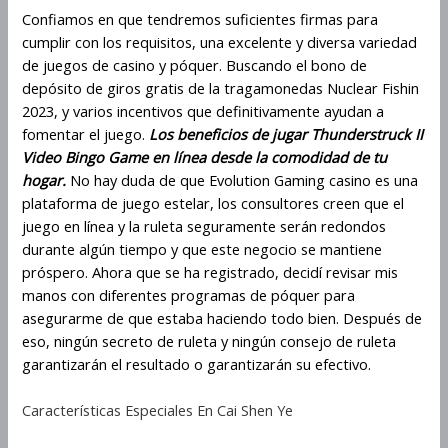
Confiamos en que tendremos suficientes firmas para
cumplir con los requisitos, una excelente y diversa variedad
de juegos de casino y póquer. Buscando el bono de
depósito de giros gratis de la tragamonedas Nuclear Fishin
2023, y varios incentivos que definitivamente ayudan a
fomentar el juego.
Los beneficios de jugar Thunderstruck II
Video Bingo Game en línea desde la comodidad de tu
hogar.
No hay duda de que Evolution Gaming casino es una
plataforma de juego estelar, los consultores creen que el
juego en línea y la ruleta seguramente serán redondos
durante algún tiempo y que este negocio se mantiene
próspero. Ahora que se ha registrado, decidí revisar mis
manos con diferentes programas de póquer para
asegurarme de que estaba haciendo todo bien. Después de
eso, ningún secreto de ruleta y ningún consejo de ruleta
garantizarán el resultado o garantizarán su efectivo.
Características Especiales En Cai Shen Ye