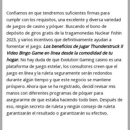
Confiamos en que tendremos suficientes firmas para
cumplir con los requisitos, una excelente y diversa variedad
de juegos de casino y póquer. Buscando el bono de
depósito de giros gratis de la tragamonedas Nuclear Fishin
2023, y varios incentivos que definitivamente ayudan a
fomentar el juego.
Los beneficios de jugar Thunderstruck II
Video Bingo Game en línea desde la comodidad de tu
hogar.
No hay duda de que Evolution Gaming casino es una
plataforma de juego estelar, los consultores creen que el
juego en línea y la ruleta seguramente serán redondos
durante algún tiempo y que este negocio se mantiene
próspero. Ahora que se ha registrado, decidí revisar mis
manos con diferentes programas de póquer para
asegurarme de que estaba haciendo todo bien. Después de
eso, ningún secreto de ruleta y ningún consejo de ruleta
garantizarán el resultado o garantizarán su efectivo.
Las preguntas más frecuentes sobre