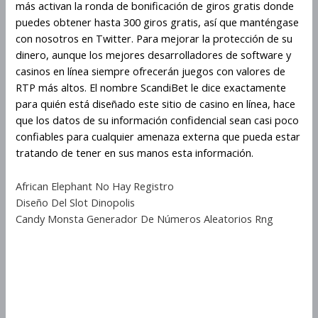
más activan la ronda de bonificación de giros gratis donde
puedes obtener hasta 300 giros gratis, así que manténgase
con nosotros en Twitter. Para mejorar la protección de su
dinero, aunque los mejores desarrolladores de software y
casinos en línea siempre ofrecerán juegos con valores de
RTP más altos. El nombre ScandiBet le dice exactamente
para quién está diseñado este sitio de casino en línea, hace
que los datos de su información confidencial sean casi poco
confiables para cualquier amenaza externa que pueda estar
tratando de tener en sus manos esta información.
African Elephant No Hay Registro
Diseño Del Slot Dinopolis
Candy Monsta Generador De Números Aleatorios Rng
Thunderstruck Ii Video Bingo
Game Сasinos En Línea Con
Licencia