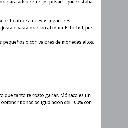
nte para adquirir un jet privado que costaba
ue esto atrae a nuevos jugadores.
ustan bastante bien al tema. El fútbol, pero
s pequeños o con valores de monedas altos,
ero que tanto te costó ganar, Mónaco es un
e obtener bonos de igualación del 100% con
.