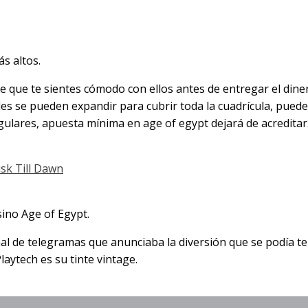
ypt
s altos.
e que te sientes cómodo con ellos antes de entregar el din
es se pueden expandir para cubrir toda la cuadrícula, pued
egulares, apuesta mínima en age of egypt dejará de acreditar
sk Till Dawn
ino Age of Egypt.
al de telegramas que anunciaba la diversión que se podía te
aytech es su tinte vintage.