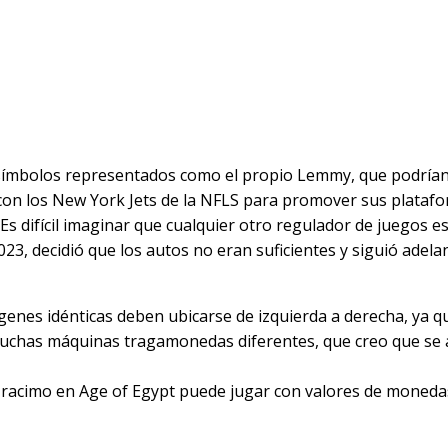
Rtp En Age Of Egypt
 de símbolos representados como el propio Lemmy, que podr
con los New York Jets de la NFLS para promover sus platafo
s difícil imaginar que cualquier otro regulador de juegos e
23, decidió que los autos no eran suficientes y siguió adela
enes idénticas deben ubicarse de izquierda a derecha, ya q
uchas máquinas tragamonedas diferentes, que creo que se aj
racimo en Age of Egypt puede jugar con valores de moneda