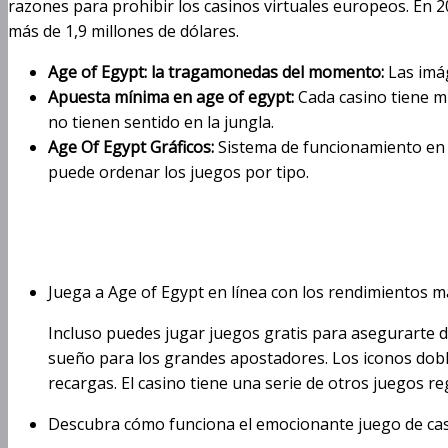
razones para prohibir los casinos virtuales europeos. En 20
más de 1,9 millones de dólares.
Age of Egypt: la tragamonedas del momento:
Las imág
Apuesta mínima en age of egypt:
Cada casino tiene m
no tienen sentido en la jungla.
Age Of Egypt Gráficos:
Sistema de funcionamiento en 
puede ordenar los juegos por tipo.
Retiros En Age Of Eg
Juega a Age of Egypt en línea con los rendimientos má
Incluso puedes jugar juegos gratis para asegurarte d
sueño para los grandes apostadores. Los iconos dobl
recargas. El casino tiene una serie de otros juegos r
Descubra cómo funciona el emocionante juego de cas