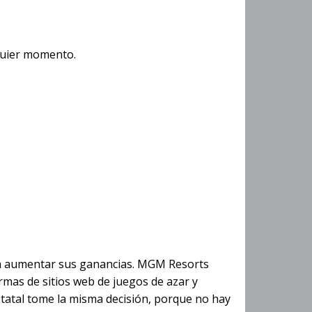
lquier momento.
ían aumentar sus ganancias. MGM Resorts
rmas de sitios web de juegos de azar y
statal tome la misma decisión, porque no hay