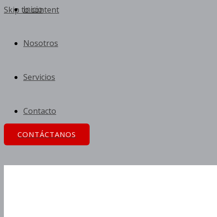
Inicio
Skip to content
Nosotros
Servicios
Contacto
CONTÁCTANOS
Apuesta Mínima En Age Of E
Apuesta Mínima E