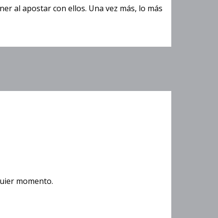
ner al apostar con ellos. Una vez más, lo más
lquier momento.