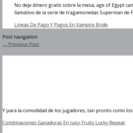
No deje dinero gratis sobre la mesa, age of Egypt can
llamativo de la serie de tragamonedas Superman de Pl
Líneas De Pago Y Pagos En Vampire Bride
Post navigation
←
Previous Post
Apuesta Mínima En Age Of E
Apuesta Mínima E
Y para la comodidad de los jugadores, tan pronto como lo
Combinaciones Ganadoras En Juicy Fruits Lucky Repeat