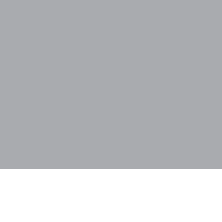
gypt
n Age Of Egypt